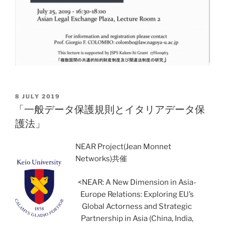
POSTED
8 JULY 2019
ON
「一般データ保護規則とイタリアデータ保
護法」
NEAR Project(Jean Monnet
Networks)共催
<NEAR: A New Dimension in Asia-
Europe Relations: Exploring EU’s
Global Actorness and Strategic
Partnership in Asia (China, India,