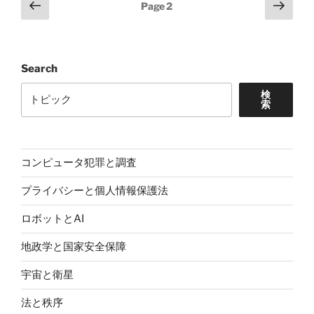
Posts
Previous
Next
Page
2
page
page
pagination
Search
検
索
コンピュータ犯罪と調査
プライバシーと個人情報保護法
ロボットとAI
地政学と国家安全保障
宇宙と衛星
法と秩序