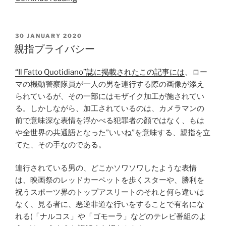
保
央
護
大
規
学
POSTED
30 JANUARY 2020
ON
制
に
親指プライバシー
と
お
AI
け
“Il Fatto Quotidiano”誌に掲載されたこの記事には
、ロー
に
る
マの機動警察隊員が一人の男を連行する際の画像が添え
関
AI
られているが、その一部にはモザイク加工が施されてい
す
と
る。しかしながら、加工されているのは、カメラマンの
る
人
前で意味深な表情を浮かべる犯罪者の顔ではなく、もは
講
権
や全世界の共通語となった”いいね”を意味する、親指を立
演”
に
てた、その手なのである。
関
す
連行されている男の、どこかソワソワしたような表情
る
は、映画祭のレッドカーペットを歩くスターや、勝利を
講
祝うスポーツ界のトップアスリートのそれと何ら違いは
演”
なく、見る者に、悪逆非道な行いをすることで有名にな
れる(「ナルコス」や「ゴモーラ」などのテレビ番組のよ