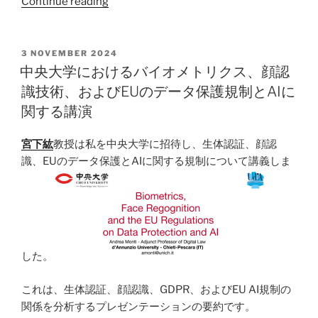
“「コ
Continue reading
ー
ル
ド
POSTED
3 NOVEMBER 2024
ON
プ
中央大学におけるバイオメトリクス、顔認
レ
識技術、およびEUのデータ保護規制とAIに
イ
関する講演
の
キ
宮下紘
教授は私を中央大学に招待し、生体認証、顔認
ス
識、EUのデータ保護とAIに関する規制について講義しま
カ
ム
事
件」
は、
公
した。
共
これは、生体認証、顔認識、GDPR、およびEU AI規制の
空
関係を分析するプレゼンテーションの要約です。
間