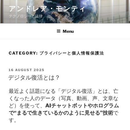
Skip
アンドレア・モンティ
to
テクノロジーと法律
content
Menu
CATEGORY:
プライバシーと個人情報保護法
POSTED
16 AUGUST 2025
ON
デジタル復活とは？
最近よく話題になる「デジタル復活」とは、亡
くなった人のデータ（写真、動画、声、文章な
ど）を使って、
AIチャットボットやホログラム
で“まるで生きているかのように見せる”技術
で
す。