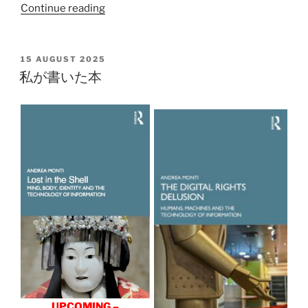
“デ
Continue reading
ジ
タ
ル
POSTED
15 AUGUST 2025
ON
復
私が書いた本
活
と
は？”
UPCOMING –