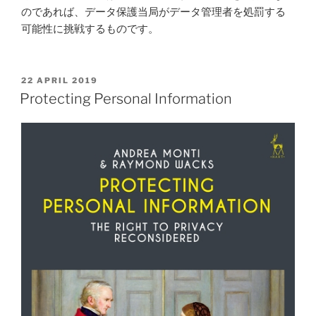
保
のであれば、データ保護当局がデータ管理者を処罰する
護
可能性に挑戦するものです。
法」”
POSTED
22 APRIL 2019
ON
Protecting Personal Information