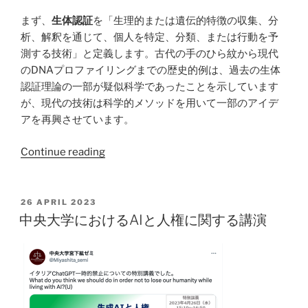
で
まず、
生体認証
を「生理的または遺伝的特徴の収集、分
は
析、解釈を通じて、個人を特定、分類、または行動を予
完
測する技術」と定義します。古代の手のひら紋から現代
全
のDNAプロファイリングまでの歴史的例は、過去の生体
な
認証理論の一部が疑似科学であったことを示しています
プ
が、現代の技術は科学的メソッドを用いて一部のアイデ
ラ
アを再興させています。
イ
バ
“中
Continue reading
シ
央
ー
大
は
学
POSTED
26 APRIL 2023
存
ON
に
中央大学におけるAIと人権に関する講演
在
お
し
け
な
る
い
バ
こ
イ
と