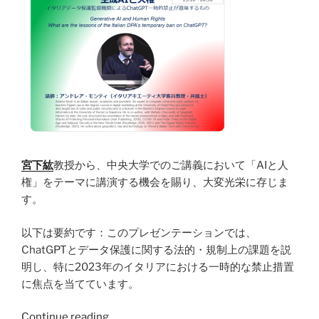
オ
を
メ
示
ト
し
リ
て
ク
い
ス、
る”
顔
認
識
技
宮下紘
教授から、中央大学でのご講義において「AIと人
術、
権」をテーマに講演する機会を賜り、大変光栄に存じま
お
す。
よ
び
以下は要約です：このプレゼンテーションでは、
EU
ChatGPTとデータ保護に関する法的・規制上の課題を説
の
明し、特に2023年のイタリアにおける一時的な禁止措置
デ
に焦点を当てています。
ー
タ
“中
Continue reading