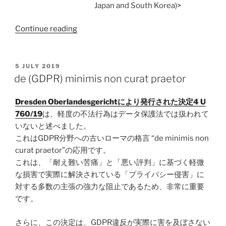
Japan and South Korea)>
“「一
Continue reading
般
デ
ー
POSTED
5 JULY 2019
ON
タ
de (GDPR) minimis non curat praetor
保
護
Dresden Oberlandesgerichtにより発行された決定4 U
規
760/19
は、軽度の不法行為はデータ保護法では扱われて
則
いないと述べました。
と
これはGDPR分野への古いローマの格言 “de minimis non
イ
curat praetor”の応用です。
タ
これは、「耐え難い苦痛」と「悪い評判」に基づく軽微
リ
な損害で実際に解決されている「プライバシー侵害」に
ア
対する多数の主張の強力な阻止であるため、非常に重要
デ
です。
ー
タ
さらに、この決定は、GDPR違反が実際に害を及ぼさない