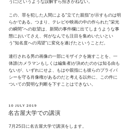
うに)というような誤解すら招きかねない。
この、罪を犯した人間による”立てた親指”が示すものは明
らかである。つまり、テレビや映画の中の作られた”栄光
の瞬間”への欲望は、新聞の事件欄に出てしまうような事
態においてさえ、何がなんでも注目を集めいたいとい
う”知名度への渇望”に変化を遂げたということだ。
連行される男の画像の一部にモザイクを施すことを、一
体誰(カメラマンもしくは編集者)が決めたのかは知る由も
ないが、いずれにせよ、もはや親指にも彼らのプライバ
シーを守る肖像権があるのだと考える以外に、この件に
ついての賢明な判断を下すことはできない。
POSTED
10 JULY 2019
ON
名古屋大学での講演
7月25日に名古屋大学で講演をします。