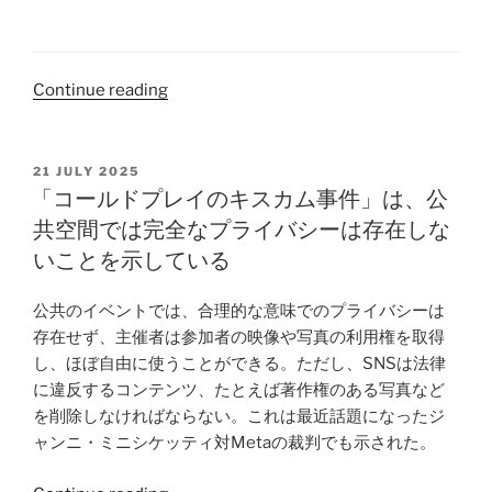
“私
Continue reading
が
書
い
POSTED
21 JULY 2025
ON
た
「コールドプレイのキスカム事件」は、公
本”
共空間では完全なプライバシーは存在しな
いことを示している
公共のイベントでは、合理的な意味でのプライバシーは
存在せず、主催者は参加者の映像や写真の利用権を取得
し、ほぼ自由に使うことができる。ただし、SNSは法律
に違反するコンテンツ、たとえば著作権のある写真など
を削除しなければならない。これは最近話題になったジ
ャンニ・ミニシケッティ対Metaの裁判でも示された。