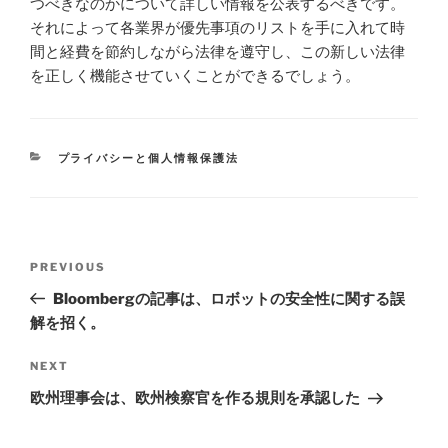
つべきなのかについて詳しい情報を公表するべきです。
それによって各業界が優先事項のリストを手に入れて時
間と経費を節約しながら法律を遵守し、この新しい法律
を正しく機能させていくことができるでしょう。
CATEGORIES
プライバシーと個人情報保護法
Post
Previous
PREVIOUS
navigation
Post
Bloombergの記事は、ロボットの安全性に関する誤
解を招く。
Next
NEXT
Post
欧州理事会は、欧州検察官を作る規則を承認した