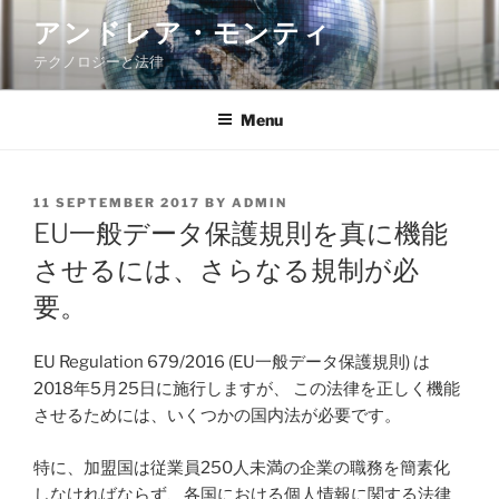
Skip
アンドレア・モンティ
to
テクノロジーと法律
content
Menu
POSTED
11 SEPTEMBER 2017
BY
ADMIN
ON
EU一般データ保護規則を真に機能
させるには、さらなる規制が必
要。
EU Regulation 679/2016 (EU一般データ保護規則) は
2018年5月25日に施行しますが、 この法律を正しく機能
させるためには、いくつかの国内法が必要です。
特に、加盟国は従業員250人未満の企業の職務を簡素化
しなければならず、各国における個人情報に関する法律