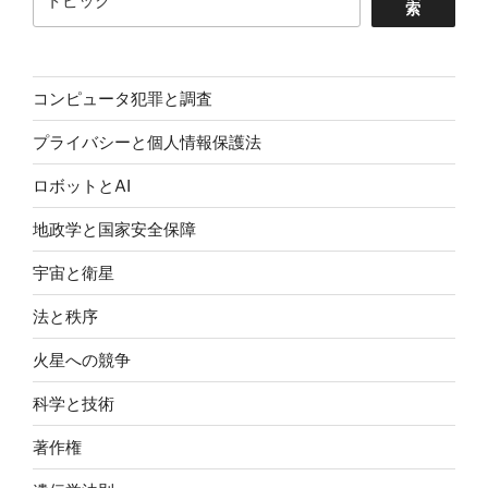
索
に
前
例
の
コンピュータ犯罪と調査
な
プライバシーと個人情報保護法
い
権
ロボットとAI
力
を
地政学と国家安全保障
与
宇宙と衛星
え
る
法と秩序
Anthropic
の
火星への競争
プ
科学と技術
ロ
ジ
著作権
ェ