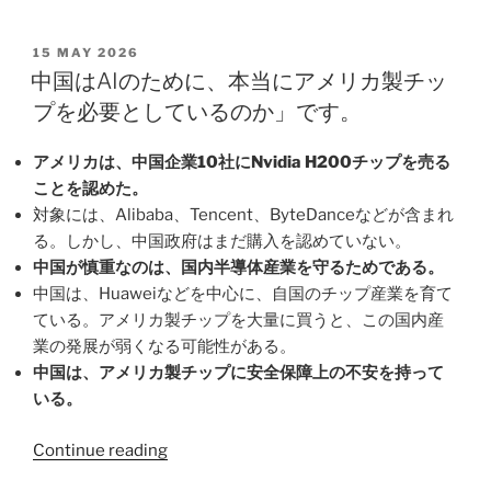
は、
タ
な
ウ
POSTED
15 MAY 2026
ぜ
ON
イ
中国はAIのために、本当にアメリカ製チッ
EU
ル
プを必要としているのか」です。
に
ス、
と
エ
アメリカは、中国企業10社にNvidia H200チップを売る
っ
ボ
ことを認めた。
て
ラ、
対象には、Alibaba、Tencent、ByteDanceなどが含まれ
危
そ
る。しかし、中国政府はまだ購入を認めていない。
険
し
中国が慎重なのは、国内半導体産業を守るためである。
な
て
中国は、Huaweiなどを中心に、自国のチップ産業を育て
の
忘
ている。アメリカ製チップを大量に買うと、この国内産
か”
れ
業の発展が弱くなる可能性がある。
ら
中国は、アメリカ製チップに安全保障上の不安を持って
れ
いる。
た
コ
“中
Continue reading
ロ
国