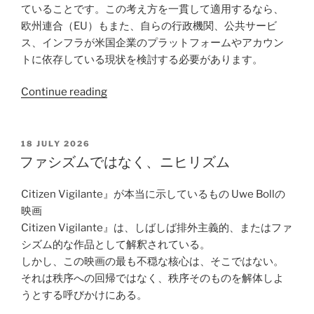
ていることです。この考え方を一貫して適用するなら、
欧州連合（EU）もまた、自らの行政機関、公共サービ
ス、インフラが米国企業のプラットフォームやアカウン
トに依存している現状を検討する必要があります。
“な
Continue reading
ぜ
米
国
POSTED
18 JULY 2026
ON
の
ファシズムではなく、ニヒリズム
中
国
Citizen Vigilante』が本当に示しているもの Uwe Bollの
製
映画
ロ
Citizen Vigilante』は、しばしば排外主義的、またはファ
ボ
シズム的な作品として解釈されている。
ッ
しかし、この映画の最も不穏な核心は、そこではない。
ト
それは秩序への回帰ではなく、秩序そのものを解体しよ
規
うとする呼びかけにある。
制