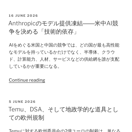
国
最
高
POSTED
16 JUNE 2026
ON
裁
Anthropicのモデル提供凍結――米中AI競
判
争を決める「技術的依存」
所
の
AIをめぐる米国と中国の競争では、どの国が最も高性能
判
なモデルを持っているかだけでなく、半導体、クラウ
断
ド、計算能力、人材、サービスなどの供給網を誰が支配
は、
しているかが重要になる。
EU
諸
“Anthropic
Continue reading
国
の
と
モ
の
デ
POSTED
5 JUNE 2026
デ
ON
ル
Temu、DSA、そして地政学的な道具とし
ー
提
ての欧州規制
タ
供
交
凍
Temuに対する欧州委員会の2億ユーロの制裁は、単なる