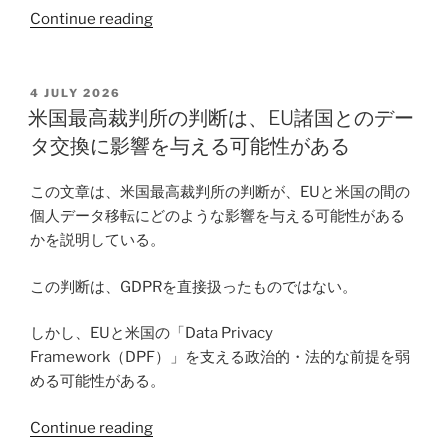
“フ
は
Continue reading
ァ
欧
シ
州
ズ
に
POSTED
4 JULY 2026
ON
ム
も
米国最高裁判所の判断は、EU諸国とのデー
で
関
タ交換に影響を与える可能性がある
は
係
な
す
この文章は、米国最高裁判所の判断が、EUと米国の間の
く、
る
個人データ移転にどのような影響を与える可能性がある
ニ
の
かを説明している。
ヒ
か”
リ
この判断は、GDPRを直接扱ったものではない。
ズ
ム”
しかし、EUと米国の「Data Privacy
Framework（DPF）」を支える政治的・法的な前提を弱
める可能性がある。
“米
Continue reading