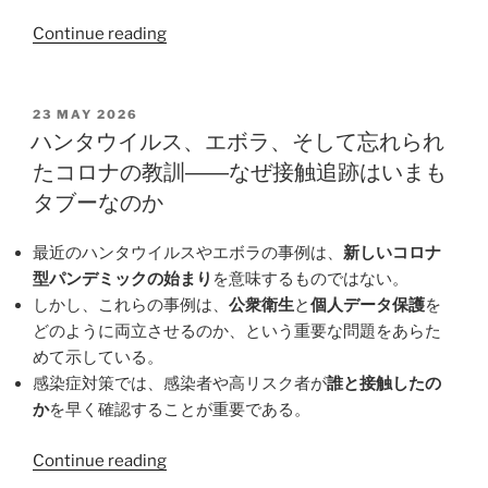
し
て
“中
Continue reading
の
国
欧
の
州
チ
POSTED
23 MAY 2026
規
ON
ッ
ハンタウイルス、エボラ、そして忘れられ
制”
プ
たコロナの教訓――なぜ接触追跡はいまも
技
タブーなのか
術
の
最近のハンタウイルスやエボラの事例は、
新しいコロナ
進
型パンデミックの始まり
を意味するものではない。
歩
しかし、これらの事例は、
公衆衛生
と
個人データ保護
を
を
どのように両立させるのか、という重要な問題をあらた
無
めて示している。
視
感染症対策では、感染者や高リスク者が
誰と接触したの
す
か
を早く確認することが重要である。
る
こ
“ハ
Continue reading
と
ン