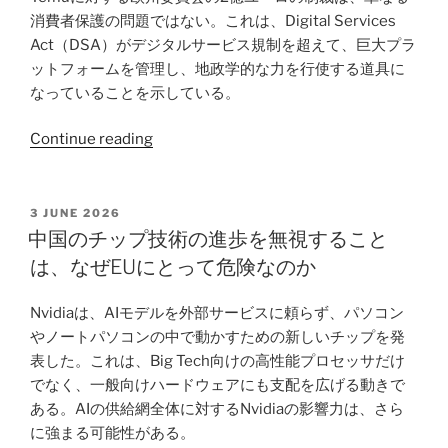
換
結
消費者保護の問題ではない。これは、Digital Services
に
――
Act（DSA）がデジタルサービス規制を超えて、巨大プラ
影
米
ットフォームを管理し、地政学的な力を行使する道具に
響
中
なっていることを示している。
を
AI
与
競
“Temu、
Continue reading
え
争
DSA、
る
を
そ
可
決
し
POSTED
3 JUNE 2026
能
め
ON
て
中国のチップ技術の進歩を無視すること
性
る
地
は、なぜEUにとって危険なのか
が
「技
政
あ
術
学
Nvidiaは、AIモデルを外部サービスに頼らず、パソコン
る”
的
的
やノートパソコンの中で動かすための新しいチップを発
依
な
表した。これは、Big Tech向けの高性能プロセッサだけ
存」”
道
でなく、一般向けハードウェアにも支配を広げる動きで
具
ある。AIの供給網全体に対するNvidiaの影響力は、さら
と
に強まる可能性がある。