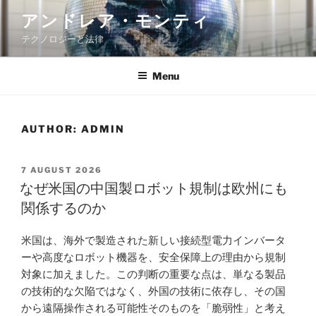
Skip
アンドレア・モンティ
to
テクノロジーと法律
content
Menu
AUTHOR:
ADMIN
POSTED
7 AUGUST 2026
ON
なぜ米国の中国製ロボット規制は欧州にも
関係するのか
米国は、海外で製造された新しい接続型電力インバータ
ーや高度なロボット機器を、安全保障上の理由から規制
対象に加えました。この判断の重要な点は、単なる製品
の技術的な欠陥ではなく、外国の技術に依存し、その国
から遠隔操作される可能性そのものを「脆弱性」と考え