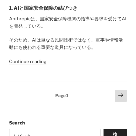
の
要
の
1. AIと国家安全保障の結びつき
か”
と
創
Anthropicは、国家安全保障機関の指導や要求を受けてAI
し
業
を開発している。
て
者
い
の
そのため、AIは単なる民間技術ではなく、軍事や情報活
る
出
動にも使われる重要な道具になっている。
の
国
か」
を
“ビ
Continue reading
で
禁
ッ
す。”
じ
グ
た
テ
の
ッ
Posts
Next
か”
Page
1
ク
page
pagination
（お
よ
び
Search
米
国）
検