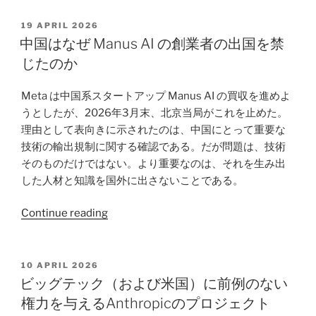
ナ
は
の
AI
POSTED
19 APRIL 2026
教
ON
の
中国はなぜ Manus AI の創業者の出国を禁
訓
た
じたのか
――
め
な
に、
Meta は中国系スタートアップ Manus AI の買収を進めよ
ぜ
本
うとしたが、2026年3月末、北京当局がこれを止めた。
接
当
理由として表向きに示されたのは、中国にとって重要な
触
に
技術の輸出規制に関する確認である。だが問題は、技術
追
ア
そのものだけではない。より重要なのは、それを生み出
跡
メ
した人材と知識を国外に出さないことである。
は
リ
い
カ
“中
Continue reading
ま
製
国
も
チ
は
タ
ッ
な
POSTED
10 APRIL 2026
ブ
プ
ON
ぜ
ビッグテック（および米国）に前例のない
ー
を
Manus
権力を与えるAnthropicのプロジェクト
な
必
AI