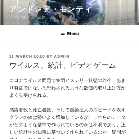
Skip
アンドレア・モンティ
to
テクノロジーと法律
content
Menu
POSTED
11 MARCH 2020
BY
ADMIN
ON
ウイルス、統計、ビデオゲーム
コロナウイルス問題で集団ヒステリー状態の昨今、あま
り有益ではないと思わされるような数値の取り上げ方が
よく見受けられる。
感染者数と死亡者数、そして感染拡大のスピードを表す
グラフの値は勢いよく増加しているが、これらのデータ
がどのような基準で作られているのかは不明であり、正
しい統計学の知識に基づいて作られているのか、疑問が