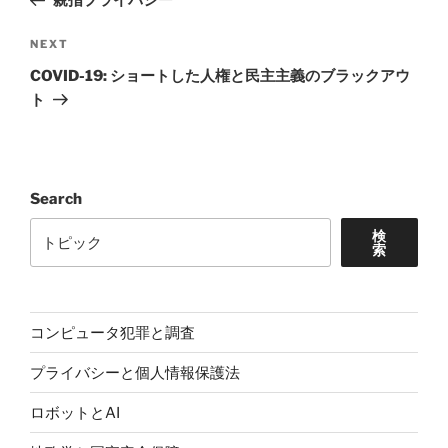
親指プライバシー
Next
NEXT
Post
COVID-19: ショートした人権と民主主義のブラックアウ
ト
Search
検
索
コンピュータ犯罪と調査
プライバシーと個人情報保護法
ロボットとAI