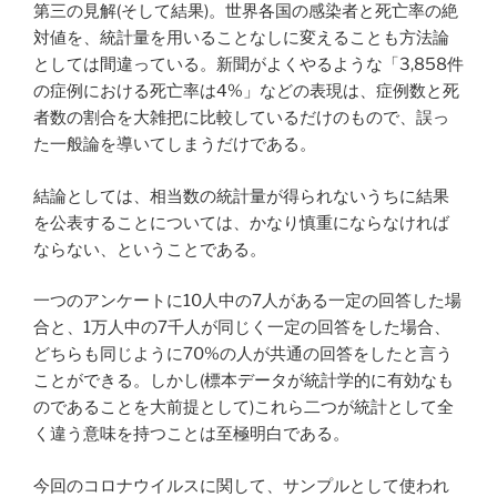
第三の見解(そして結果)。世界各国の感染者と死亡率の絶
対値を、統計量を用いることなしに変えることも方法論
としては間違っている。新聞がよくやるような「3,858件
の症例における死亡率は4%」などの表現は、症例数と死
者数の割合を大雑把に比較しているだけのもので、誤っ
た一般論を導いてしまうだけである。
結論としては、相当数の統計量が得られないうちに結果
を公表することについては、かなり慎重にならなければ
ならない、ということである。
一つのアンケートに10人中の7人がある一定の回答した場
合と、1万人中の7千人が同じく一定の回答をした場合、
どちらも同じように70%の人が共通の回答をしたと言う
ことができる。しかし(標本データが統計学的に有効なも
のであることを大前提として)これら二つが統計として全
く違う意味を持つことは至極明白である。
今回のコロナウイルスに関して、サンプルとして使われ