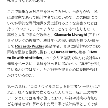
残るようなものもある。
ここで簡単な反対意見を述べてみたい。当然ながら、私
は法律家であって統計学者ではないので、この問題につ
いて科学的な専門知識を元に語れるような肩書きなどは
持っていないし、そのようなことをするつもりもない。
高校と大学で学んだ数学と、
Giancarlo Livraghi
(アドバ
タイジングの権威で、統計学への深い造詣を持つ人物) そ
して
Riccardo Puglisi
(経済学者、まさに統計学のプロ)の
両者が監修と翻訳に携わった
Darrell Huff
の著書「
How
to lie with statistics
」のイタリア語版で学んだ統計学の
知識をベースに、見解を述べるに留めたい。”真実”を伝え
ているわけではなく、ただ解答を得るために疑問を投げ
かけているのだ。
第一の見解。”コロナウイルスによる死亡者”と一括りにさ
れた、様々な症状で亡くなった人たちは、統計上の標本
データとしては条件が偏っており、年齢や持病の有無な
どを考慮せずに算出された死亡率は統計結果としては信