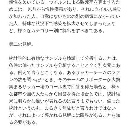
頼性を欠いている。ウイルスによる致死率を算出するた
めには、 以前から慢性疾患があり、それにウイルス感染
が加わった人、自覚はないものの別の病気にかかってい
た人、特殊な状況下で感染を拡大させてしまった人な
ど、様々なカテゴリー別に算出をすべきである。
第二の見解。
統計学的に有効なサンプルを検証して分析することは、
条件の偏ったサンプルを分析することと全く別次元にあ
る。例えて言うとこうなる。あるサッカーチームのファ
ンの数を調べたいとき、そのチームのサポーターが大勢
集まるサッカー場のゴール裏で回答を得た場合と、様々
な都市や国の人たちから回答を得た場合とでは、統計結
果に明らかな違いが表れるのは言うまでもない。偏った
統計というのも、まるきり無駄だと言うわけではない
が、それによって導かれる見解には限界があることを知
る必要がある。