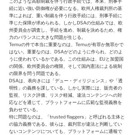
このような高額制裁を伴う行政手続では、本来、刑事手
続に近い強い防御権が必要になる。欧州人権裁判所の基
準によれば、重い制裁を伴う行政手続には、刑事手続に
準じた保障が求められる。しかしDSAの仕組みでは、欧
州委員会が調査し、手続を進め、制裁を決めるため、権
力のバランスに大きな問題が生じる。
Temuの件で本当に重要なのは、Temuが有罪か無罪かで
はない。重要なのは、DSAがどのように作られ、どのよ
うに使われているかである。この仕組みは、EUと加盟国
の関係、欧州委員会の権限、そして国内憲法による統制
の限界を問う問題である。
DSAは、表向きには「デュー・ディリジェンス」や「透
明性」の義務を課している。しかし実際には、販売者の
監視、リスク評価、リスク軽減、違法コンテンツへの対
応などを通じて、プラットフォームに広範な監視義務を
負わせている。
特に問題なのは、「trusted flaggers」と呼ばれる主体と
の協力義務である。彼らは、裁判官が違法と判断してい
ないコンテンツについても、プラットフォームに通報で