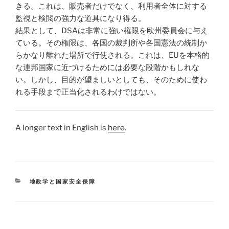
きる。これは、販売者だけでなく、利用者全体に対する
監視と検閲の強力な道具になり得る。
結果として、DSAは非常に強い権限を欧州委員会に与え
ている。その権限は、各国の裁判所や各国憲法の統制か
らかなり離れた場所で行使される。これは、EUを本格的
な連邦国家に近づけるためには必要な段階かもしれな
い。しかし、目的が望ましいとしても、そのために使わ
れる手段まで正当化されるわけではない。
A longer text in English is
here
.
CATEGORIES
地政学と国家安全保障