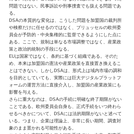
問題ではない。民事訴訟や刑事捜査でも扱える問題であ
る。
DSAの本質的な変化は、こうした問題を加盟国の裁判所
や検察だけに任せるのではなく、ブリュッセルの欧州委
員会が予防的・中央集権的に監督できるようにした点に
ある。ここで、規制は単なる市場調整ではなく、産業政
策と政治的統制の手段になる。
EUは国家ではなく、条約に基づく組織である。そのた
め、本来は加盟国の憲法や産業政策を直接置き換えるこ
とはできない。しかしDSAは、形式上は域内市場の調和
を目的としていても、実際には巨大デジタルプラットフ
ォームの運営方法に直接介入し、加盟国の産業政策にも
影響を与える。
さらに重大なのは、DSAの手続に明確な終了期限がない
ことである。欧州委員会自身も、正式手続をいつ終わら
せるべきかについて、DSAには法的期限がないと述べて
いる。つまり、企業は理論上、非常に長い期間、調査対
象のまま置かれる可能性がある。