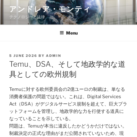
Skip
アンドレア・モンティ
to
テクノロジーと法律
content
Menu
POSTED
5 JUNE 2026
BY
ADMIN
ON
Temu、DSA、そして地政学的な道
具としての欧州規制
Temuに対する欧州委員会の2億ユーロの制裁は、単なる
消費者保護の問題ではない。これは、Digital Services
Act（DSA）がデジタルサービス規制を超えて、巨大プラ
ットフォームを管理し、地政学的な力を行使する道具に
なっていることを示している。
問題は、Temuが本当に違反したかどうかだけではない。
制裁決定の正式な理由がまだ公開されていないため、現