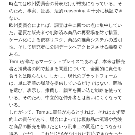
時点では欧州委員会の発表だけが根拠になっている。そ
のため、事実、証拠、法的 reasoning を十分に検証でき
ない。
欧州委員会によれば、調査は主に四つの点に集中してい
た。悪質な販売者や削除済み商品の再登場を防ぐ措置、
ゲーム化による依存リスク、商品の推薦システムの透明
性、そして研究者に公開データへアクセスさせる義務で
ある。
Temuが単なるマーケットプレイスであれば、本来は販売
者と消費者の間で起きる問題について、全面的に責任を
負うとは限らない。しかし、現代のプラットフォーム
は、単に売買の場所を提供しているだけではない。商品
を選び、表示し、推薦し、顧客を囲い込む戦略を使って
いる。そのため、中立的な仲介者とは言いにくくなって
いる。
したがって、Temuに責任があるとすれば、それはまず契
約上の責任であり、場合によっては模倣品の流通や危険
な商品の販売を助けたという刑事上の問題にもつながり
得る。ただし、これはDSAがなければ対応できなかった