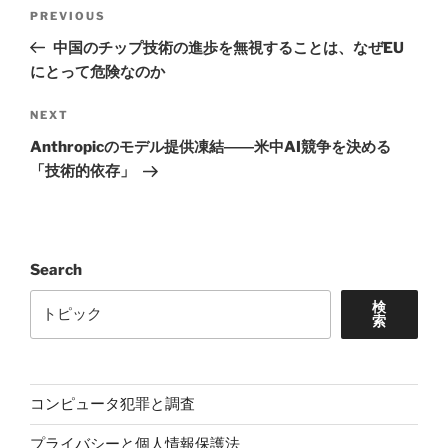
Post
Previous
PREVIOUS
navigation
Post
中国のチップ技術の進歩を無視することは、なぜEU
にとって危険なのか
Next
NEXT
Post
Anthropicのモデル提供凍結――米中AI競争を決める
「技術的依存」
Search
検
索
コンピュータ犯罪と調査
プライバシーと個人情報保護法